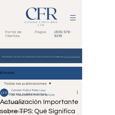
Portal de
Pagos
(305) 579-
Clientes
9218
Importante: Conozca Sus Derechos en Encuentros de Inmigración.
Más Información
Entrada
Todas las publicaciones
Canero Fadul Reis Law
Todas las publicaciones
20 may 2025
3 min de lectura
Actualización Importante
Ciudadanía
sobre TPS: Qué Significa
Humanitario