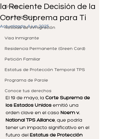
la Reciente Decisión de la
Empleo
Corte Suprema para Ti
No Inmigrante
Actualizado:
4 jun 2025
Noticias de Inmigración
Visa Inmigrante
Residencia Permanente (Green Card)
Petición Familiar
Estatus de Protección Temporal TPS
Programa de Parole
Conoce tus derechos
El 19 de mayo, la 
Corte Suprema de 
los Estados Unidos
 emitió una 
orden clave en el caso 
Noem v. 
National TPS Alliance
, que podría 
tener un impacto significativo en el 
futuro del 
Estatus de Protección 