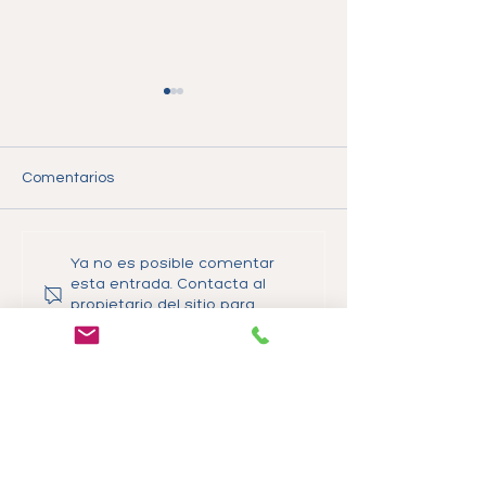
Comentarios
Actualización Importante
🚨 Extensión de
Ya no es posible comentar
sobre TPS: Qué Significa
para Venezuela
esta entrada. Contacta al
la Reciente Decisión de la
Cancelada: Qué 
propietario del sitio para
Corte Suprema para Ti
Esto y Tus Opci
obtener más información.
Legales
Blog
Suggestions