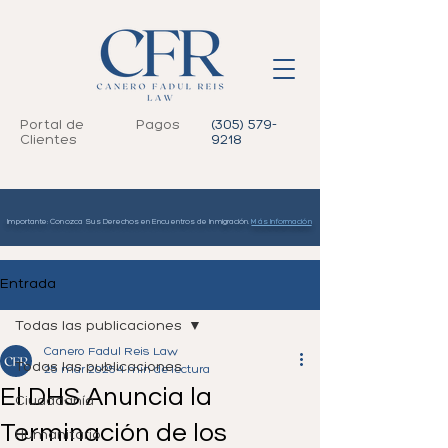
Portal de
Pagos
(305) 579-
Clientes
9218
Importante: Conozca Sus Derechos en Encuentros de Inmigración.
Más Información
Entrada
Todas las publicaciones
Canero Fadul Reis Law
Todas las publicaciones
25 mar 2025
4 min de lectura
El DHS Anuncia la
Ciudadanía
Terminación de los
Humanitario