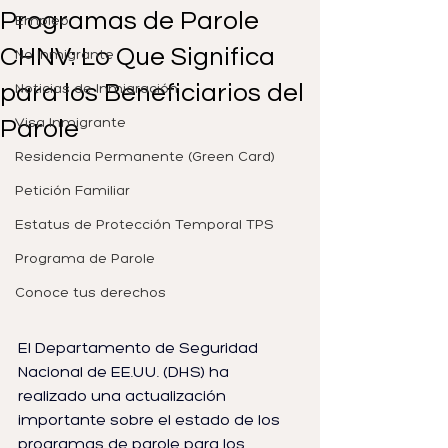
Programas de Parole
Empleo
CHNV: Lo Que Significa
No Inmigrante
para los Beneficiarios del
Noticias de Inmigración
Parole
Visa Inmigrante
Residencia Permanente (Green Card)
Petición Familiar
Estatus de Protección Temporal TPS
Programa de Parole
Conoce tus derechos
El Departamento de Seguridad 
Nacional de EE.UU. (DHS) ha 
realizado una actualización 
importante sobre el estado de los 
programas de parole para los 