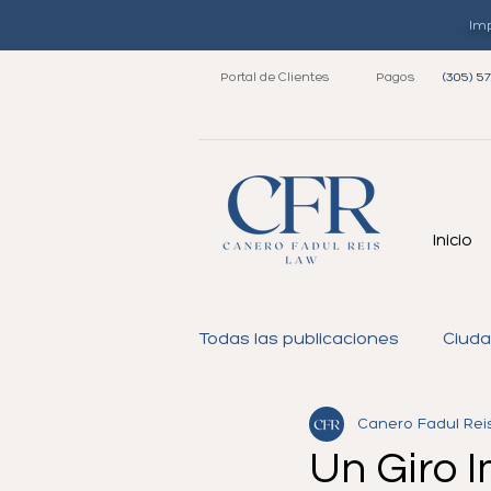
Imp
Portal de Clientes
Pagos
(305) 5
Inicio
Todas las publicaciones
Ciuda
Canero Fadul Rei
Visa Inmigrante
Residen
Un Giro I