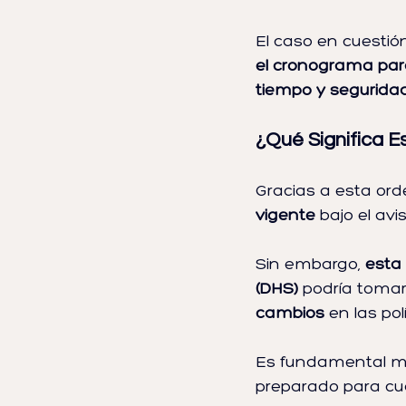
El caso en cuestión
el cronograma para
tiempo y segurida
¿Qué Significa E
Gracias a esta ord
vigente
 bajo el avi
Sin embargo, 
esta
(DHS)
 podría tomar
cambios
 en las pol
Es fundamental man
preparado para cual