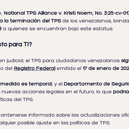
, 
National TPS Alliance v. Kristi Noem, No. 3:25-cv-01
 la terminación del TPS
 de los venezolanos, brind
d
 a quienes se encuentran bajo este estatus.
sto para Ti?
en judicial, el TPS para ciudadanos venezolanos 
sig
so del 
Registro Federal
emitido el 
17 de enero de 20
 medida es temporal
, y el 
Departamento de Segurid
 nuevas acciones legales en el futuro, lo que 
podrí
íticas del TPS.
tenerse informado sobre las actualizaciones ofici
quier posible ajuste en las políticas de TPS.