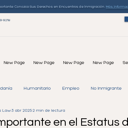
ortante: Conozca Sus Derechos en Encuentros de Inmigración.
Más Informa
79-9218
New Page
New Page
New Page
New Page
Se
danía
Humanitario
Empleo
No Inmigrante
s Law
3 abr 2025
2 min de lectura
cia Permanente (Green Card)
Petición Familiar
mportante en el Estatus 