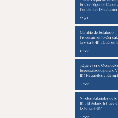
Enviar Algunos Casos d
s
Pendientes Directament
Corte de Inmigración
30 jul
Cambio de Estatus o
Procesamiento Consula
la Visa H-1B: ¿Cuál es l
Opción?
9 mar
¿Qué es una Ocupació
Especializada para la V
1B? Requisitos y Ejemp
6 mar
Niveles Salariales de la
1B: ¿El Salario Influye e
Lotería H-1B?
5 mar