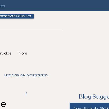
ción
RESERVAR CONSULTA
rvicios
More
Noticias de Inmigración
Blog Sugge
de
Nueva Regla de USCIS