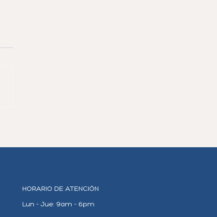
 es una Ocupación
cializada para la Visa H-
Requisitos y Ejemplos
HORARIO DE ATENCIÓN
Lun - Jue:
9am - 6pm