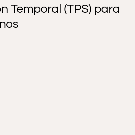
ón Temporal (TPS) para
ral TPS
Programa de Parole
Conoce tus derecho
nos