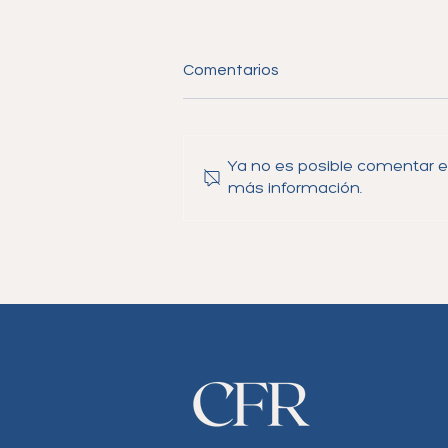
Comentarios
Ya no es posible comentar es
más información.
Nueva Regla de USCIS
Podría Enviar Algunos Casos
de Asilo Pendientes
Directamente a la Corte de
Inmigración