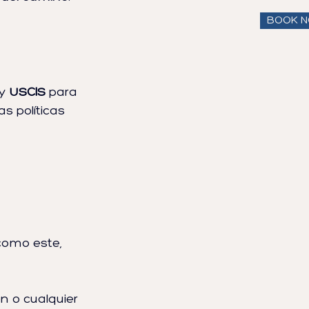
BOOK 
y 
USCIS
 para 
s políticas 
omo este, 
n o cualquier 