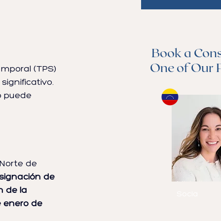
1
/
14
Book a Cons
One of Our 
emporal (TPS) 
gnificativo. 
o puede 
o Norte de 
esignación de 
Michelle Ca
 de la 
Socia
e enero de 
Habla
inglés
español y