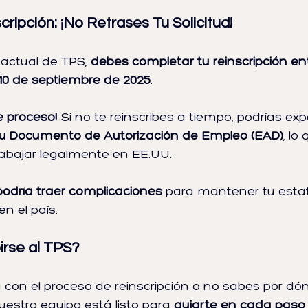
ripción: ¡No Retrases Tu Solicitud!
 actual de TPS, 
debes completar tu reinscripción ent
 10 de septiembre de 2025
.
e proceso!
 Si no te reinscribes a tiempo, podrías ex
 tu Documento de Autorización de Empleo (EAD)
, lo
rabajar legalmente en EE.UU.
podría traer complicaciones
 para mantener tu estat
en el país.
irse al TPS?
 con el proceso de reinscripción o no sabes por d
Nuestro equipo está listo para 
guiarte en cada paso