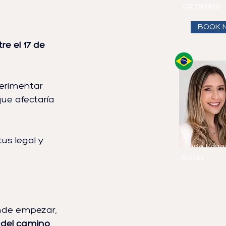
completa
BOOK 
re el 17 de 
perimentar 
 que afectaría 
us legal y 
Maria Eduar
Socia
Habla
inglé
español y
portugués.
Ver biograf
ónde empezar, 
completa
 del camino
.