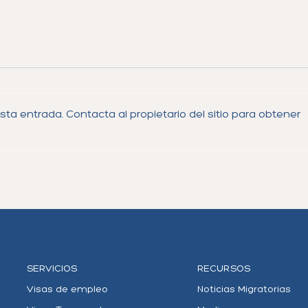
ta entrada. Contacta al propietario del sitio para obtener
Cambio de Estatus o
¿Qué
Procesamiento Consular
Espe
para la Visa H-1B: ¿Cuál es la
1B? 
Mejor Opción?
SERVICIOS
RECURSOS
Visas de empleo
Noticias Migratorias