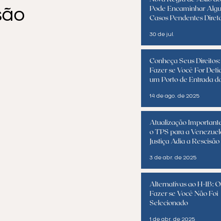
Pode Encaminhar Alg
são
Casos Pendentes Dire
ao Tribunal de Imigraç
30 de jul.
Conheça Seus Direitos
Fazer se Você For Det
um Porto de Entrada d
(Atualizado para 2025)
14 de ago. de 2025
Atualização Important
o TPS para a Venezuel
Justiça Adia a Rescisão
3 de abr. de 2025
Alternativas ao H-1B: 
Fazer se Você Não Foi
Selecionado
1 de abr. de 2025