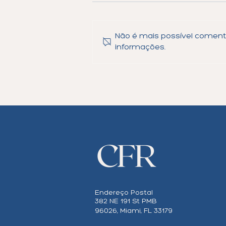
Não é mais possível comentar
informações.
Nova Regra de Asilo do
USCIS Pode Encaminhar
Alguns Casos Pendentes
Diretamente ao Tribunal de
Imigração
Endereço Postal
382 NE 191 St PMB
96026, Miami, FL 33179