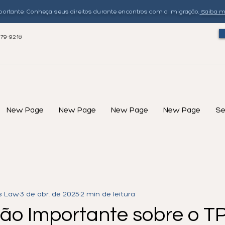
ortante: Conheça seus direitos durante encontros com a imigração.
Saiba m
579-9218
New Page
New Page
New Page
New Page
Se
s Law
3 de abr. de 2025
2 min de leitura
ção Importante sobre o T