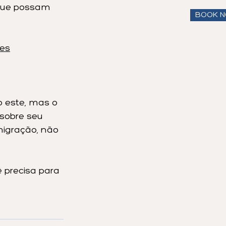
 que possam 
BOOK 
ões
 este, mas o 
 sobre seu 
migração, não 
 precisa para 