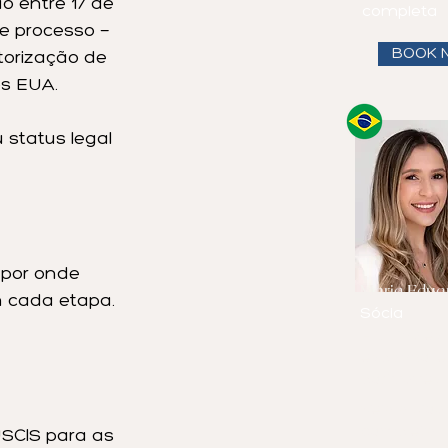
o entre 17 de 
completa
e processo — 
BOOK 
torização de 
os EUA.
status legal 
 por onde 
Maria Eduar
 cada etapa. 
Sócia
Fala
inglês,
espanhol e
português
Veja a biog
completa
SCIS para as 