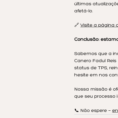
últimas atualizaç
afetá-lo.
🔗 
Visite a página 
Conclusão: estamo
Sabemos que a in
Canero Fadul Reis 
status de TPS, rei
hesite em nos cont
Nossa missão é ofe
que seu processo im
📞 Não espere — 
en