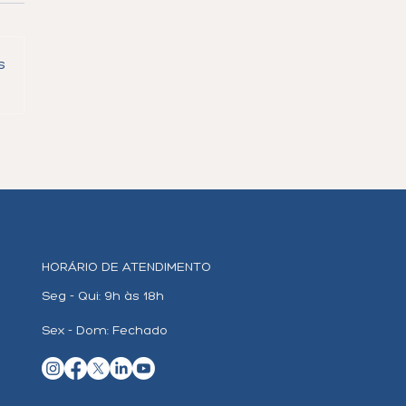
s
rnativas ao H-1B: O Que
r se Você Não Foi
cionado
HORÁRIO DE ATENDIMENTO
Seg - Qui: 9h às 18h
Sex - Dom: Fechado