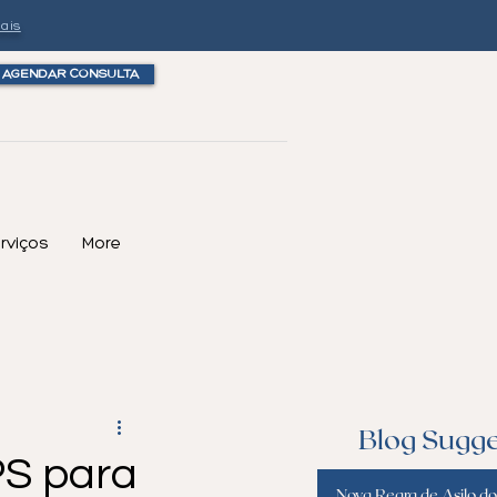
ais
AGENDAR CONSULTA
rviços
More
Blog Sugge
PS para
Nova Regra de Asilo d