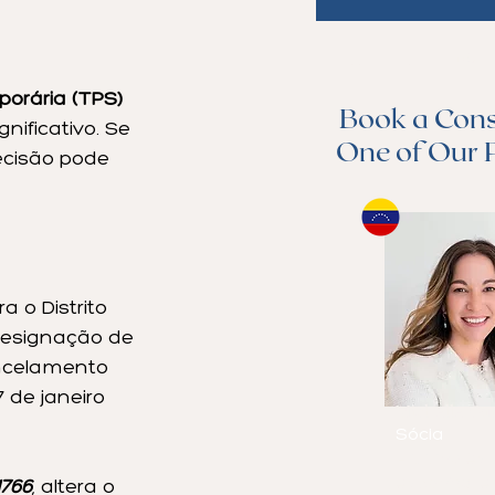
1
/
8
orária (TPS) 
Book a Cons
ificativo. Se 
One of Our 
ecisão pode 
 o Distrito 
designação de 
ncelamento 
de janeiro 
Michelle Ca
Sócia
Fala
inglês,
espanhol e
1766
, altera o 