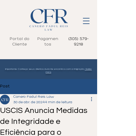
Portal do
Pagamen
(305) 579-
Cliente
tos
9218
Importante: Conheça seus direitos durante encontros com a imigração.
Saiba
mais
Post
Canero Fadul Reis Law
30 de abr. de 2024
4 min de leitura
USCIS Anuncia Medidas
de Integridade e
Eficiência para o