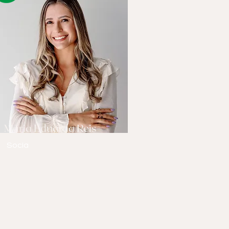
Maria Eduarda Reis
Socia
Habla
inglés, español y
portugués.
Ver biografía completa