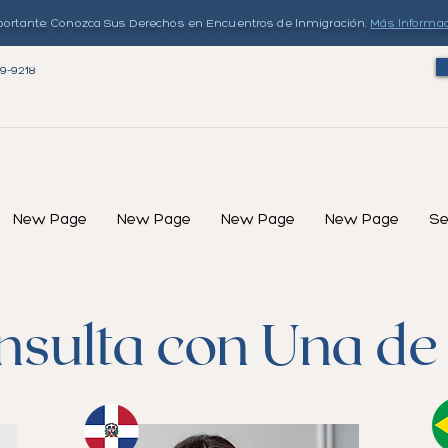
ortante: Conozca Sus Derechos en Encuentros de Inmigración.
Más Informa
79-9218
New Page
New Page
New Page
New Page
Se
sulta con Una de