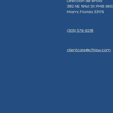
Dirección de envio:
382 NE 191st St PMB 960
Miami, Florida 33179
(305) 579-9218
clientcare@cfrlaw.com