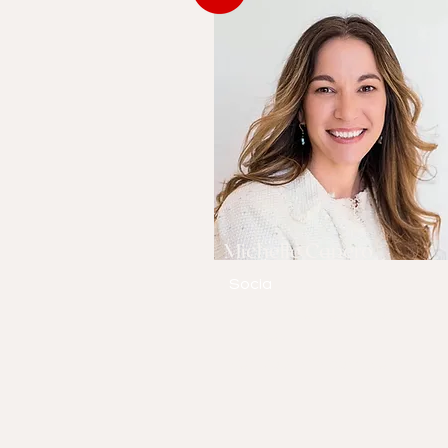
Michelle Canero
Socia
Habla
inglés, español y
francés.
Ver biografía completa