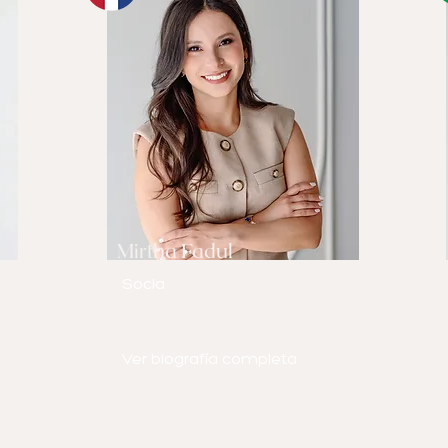
Mirtha Fadul
Socia
Habla
inglés y español.
Ver biografía completa