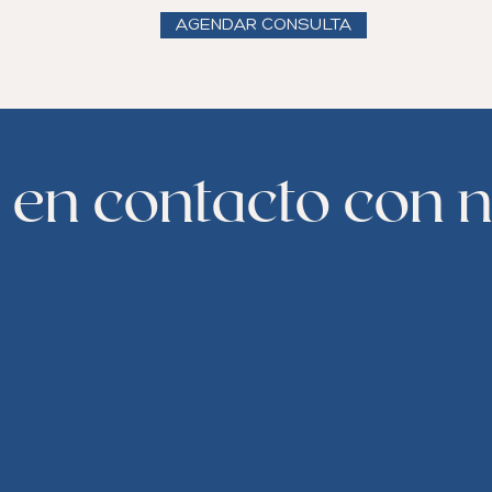
AGENDAR CONSULTA
en contacto con 
 con Inmigración de Canero Fadul, por favor llene e
 terminado, haga clic en el botón Enviar para env
sotros en breve.