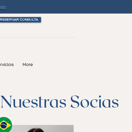
ción
RESERVAR CONSULTA
rvicios
More
 Nuestras Socias