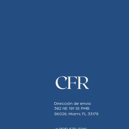
Dirección de envio
382 NE 191 St PMB
96026, Miami, FL 33179