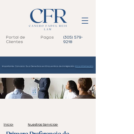
Portal de
Pagos
(305) 579-
Clientes
9218
Importante: Conozca Sus Derechos en Encuentros de Inmigración.
Más Información
Basado en Empleo
Inicio>
Nuestros Servicios>
Primera Preferencia de