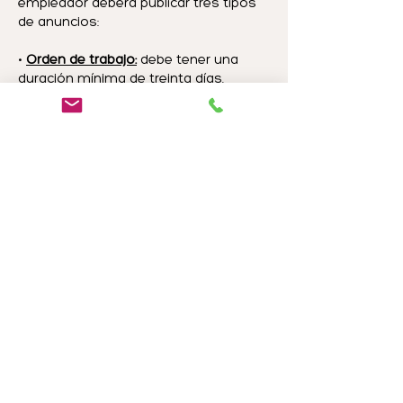
empleador deberá publicar tres tipos
de anuncios:
•
Orden de trabajo:
debe tener una
duración mínima de treinta días.
•
Anuncios en periódicos:
deben estar
en un periódico de alta circulación en
dos domingos separados.
•
Si es un puesto profesional,
tres
anuncios adicionales publicados en
áreas como Internet, radio o campus
universitarios.
Una vez que los anuncios hayan
seguido su curso, se deben dar treinta
días para que los posibles solicitantes
respondan. Durante este tiempo, su
empleador debe considerar los
candidatos calificados y dar los
motivos del rechazo de cada uno.
Si ningún candidato ocupa el puesto,