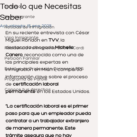
Todo lo que Necesitas
Empleo
Saber
No Inmigrante
Actualizado:
15 ene 2025
Noticias de Inmigración
En su reciente entrevista con César 
Visa Inmigrante
Miguel Rondón en 
TVV
, la 
destacada abogada 
Michelle 
Residencia Permanente (Green Card)
Canero
, reconocida como una de 
Petición Familiar
las principales expertas en 
Estatus de Protección Temporal TPS
inmigración en Miami, compartió 
información clave sobre el proceso 
Programa de Parole
de 
certificación laboral 
Conoce tus derechos
permanente
 en los Estados Unidos.
“La certificación laboral es el primer 
paso para que un empleador pueda 
contratar a un trabajador extranjero 
de manera permanente. Este 
trámite asegura que no hay 