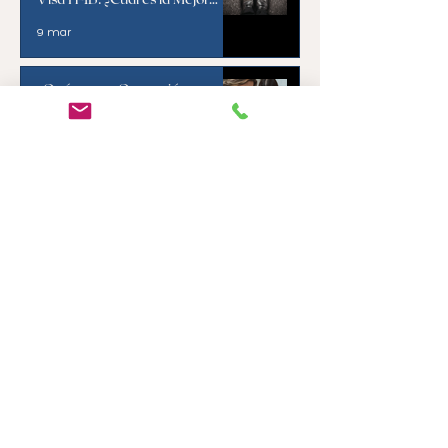
Opción?
9 mar
¿Qué es una Ocupación
Especializada para la Visa H-1B?
Requisitos y Ejemplos
6 mar
Niveles Salariales de la Visa H-
1B: ¿El Salario Influye en la
Lotería H-1B?
5 mar
1
/
14
Book a Consult
with