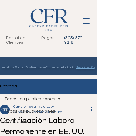
Portal de
Pagos
(305) 579-
Clientes
9218
Importante: Conozca Sus Derechos en Encuentros de Inmigración.
Más Información
Entrada
Todas las publicaciones
Canero Fadul Reis Law
Todas las publicaciones
19 nov 2024
2 min de lectura
Certificación Laboral
Ciudadanía
Permanente en EE. UU.:
Humanitario