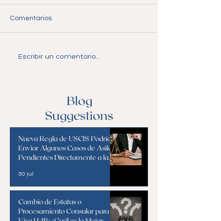
Comentarios
Visa J-1: Requisitos,
Guía Completa s
Escribir un comentario...
Beneficios y
Visas EB-1: Elegi
Consideraciones
Beneficios y Pr
Solicitud
Blog
Suggestions
Nueva Regla de USCIS Podría
Enviar Algunos Casos de Asilo
Pendientes Directamente a la
Corte de Inmigración
30 jul
Cambio de Estatus o
Procesamiento Consular para la
Visa H-1B: ¿Cuál es la Mejor