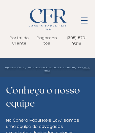
Portal do
Pagamen
(305) 579-
Cliente
tos
9218
Importante: Conheça seus direitos durante encontros com a imigração.
Saiba
mais
Conheça o nosso
equipe
Na Canero Fadul Reis Law, somos
uma equipe de advogados