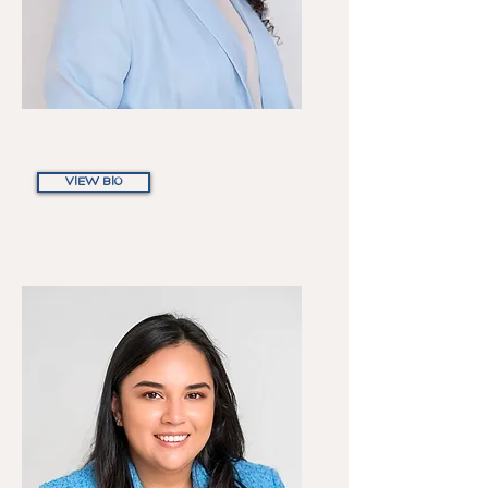
Laleska Figueroa
Paralegal
VIEW BIO