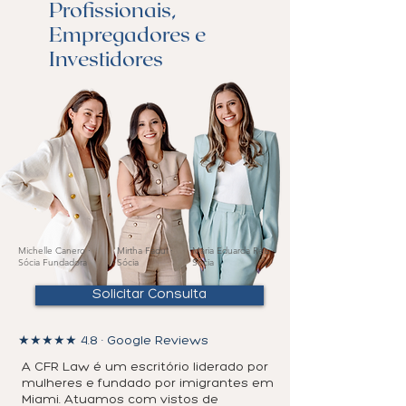
Profissionais,
Empregadores e
Investidores
Michelle Canero ·
Mirtha Fadul ·
Maria Eduarda Reis ·
Sócia Fundadora
Sócia
Sócia
Solicitar Consulta
★★★★★ 4.8 · Google Reviews
A CFR Law é um escritório liderado por
mulheres e fundado por imigrantes em
Miami. Atuamos com vistos de