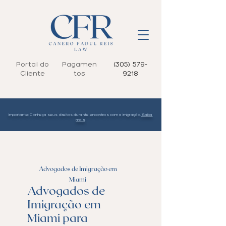
Portal do
Pagamen
(305) 579-
Cliente
tos
9218
Importante: Conheça seus direitos durante encontros com a imigração.
Saiba
mais
Advogados de Imigração em
Miami
Advogados de
Imigração em
Miami para