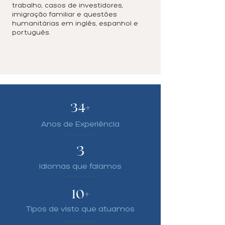
trabalho, casos de investidores,
imigração familiar e questões
humanitárias em inglês, espanhol e
português.
34+
Anos de Experiência
3
Idiomas que falamos
10+
Tipos de visto que atuamos