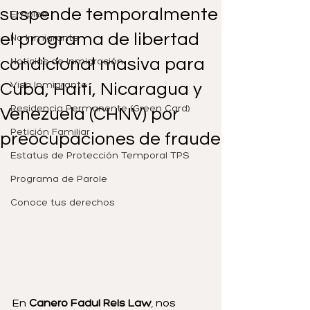
suspende temporalmente
Empleo
el programa de libertad
No Inmigrante
condicional masiva para
Noticias de Inmigración
Cuba, Haití, Nicaragua y
Visa Inmigrante
Residencia Permanente (Green Card)
Venezuela (CHNV) por
Petición Familiar
preocupaciones de fraude
Estatus de Protección Temporal TPS
Programa de Parole
Conoce tus derechos
En 
Canero Fadul Reis Law
, nos 