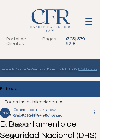
Portal de
Pagos
(305) 579-
Clientes
9218
Importante: Conozca Sus Derechos en Encuentros de Inmigración.
Más Información
Entrada
Todas las publicaciones
Canero Fadul Reis Law
Todas las publicaciones
2 ago 2024
3 min de lectura
El Departamento de
Ciudadanía
Seguridad Nacional (DHS)
Humanitario