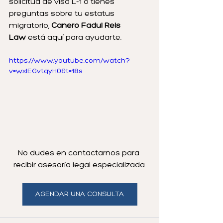
solicitud de visa L-1 o tienes 
preguntas sobre tu estatus 
migratorio, 
Canero Fadul Reis 
Law
 está aquí para ayudarte. 
https://www.youtube.com/watch?
v=wxIEGvtqyH0&t=18s
No dudes en contactarnos para 
recibir asesoría legal especializada.
AGENDAR UNA CONSULTA