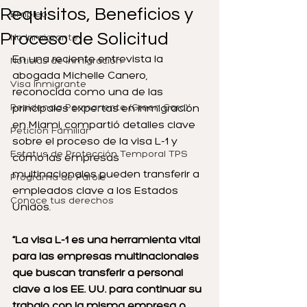
Requisitos, Beneficios y
Empleo
Proceso de Solicitud
No Inmigrante
En una reciente entrevista la 
Noticias de Inmigración
abogada Michelle Canero, 
Visa Inmigrante
reconocida como una de las 
Residencia Permanente (Green Card)
principales expertas en inmigración 
en Miami, compartió detalles clave 
Petición Familiar
sobre el proceso de la visa L-1 y 
Estatus de Protección Temporal TPS
cómo las empresas 
multinacionales pueden transferir a 
Programa de Parole
empleados clave a los Estados 
Conoce tus derechos
Unidos.
“La visa L-1 es una herramienta vital 
para las empresas multinacionales 
que buscan transferir a personal 
clave a los EE. UU. para continuar su 
trabajo con la misma empresa o 