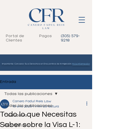
Portal de
Pagos
(305) 579-
Clientes
9218
Importante: Conozca Sus Derechos en Encuentros de Inmigración.
Más Información
Entrada
Todas las publicaciones
Canero Fadul Reis Law
Todas las publicaciones
16 ene 2025
4 min de lectura
Todo lo que Necesitas
Ciudadanía
Saber sobre la Visa L-1:
Humanitario