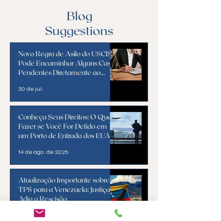
Entrada dos EUA
Rescisão
(Atualizado para 2025)
Blog
Suggestions
Nova Regra de Asilo do USCIS
Pode Encaminhar Alguns Casos
Pendentes Diretamente ao
Tribunal de Imigração
30 de jul.
Conheça Seus Direitos: O Que
Fazer se Você For Detido em
um Porto de Entrada dos EUA
(Atualizado para 2025)
14 de ago. de 2025
Atualização Importante sobre o
TPS para a Venezuela: Justiça
Adia a Rescisão
3 de abr. de 2025