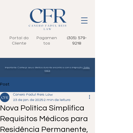
Portal do
Pagamen
(305) 579-
Cliente
tos
9218
Importante: Conheça seus direitos durante encontros com a imigração.
Saiba
mais
Post
Canero Fadul Reis Law
23 de jan. de 2025
2 min de leitura
Nova Política Simplifica
Requisitos Médicos para
Residência Permanente,