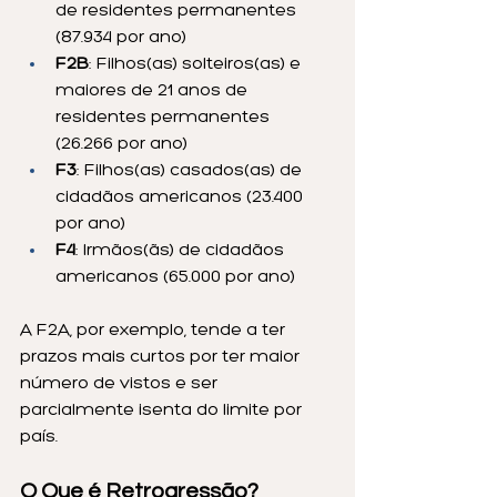
de residentes permanentes 
(87.934 por ano)
F2B
: Filhos(as) solteiros(as) e 
maiores de 21 anos de 
residentes permanentes 
(26.266 por ano)
F3
: Filhos(as) casados(as) de 
cidadãos americanos (23.400 
por ano)
F4
: Irmãos(ãs) de cidadãos 
americanos (65.000 por ano)
A F2A, por exemplo, tende a ter 
prazos mais curtos por ter maior 
número de vistos e ser 
parcialmente isenta do limite por 
país.
O Que é Retrogressão?