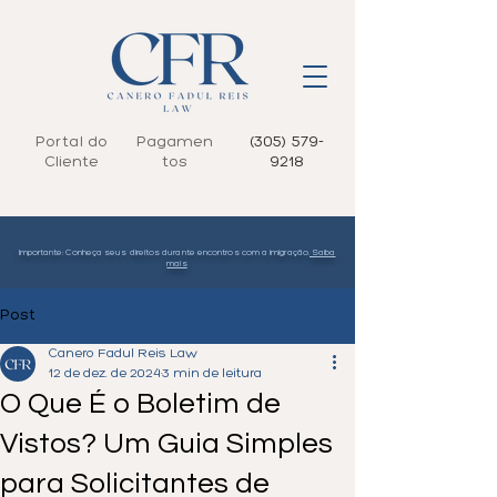
Portal do
Pagamen
(305) 579-
Cliente
tos
9218
Importante: Conheça seus direitos durante encontros com a imigração.
Saiba
mais
Post
Canero Fadul Reis Law
12 de dez. de 2024
3 min de leitura
O Que É o Boletim de
Vistos? Um Guia Simples
para Solicitantes de