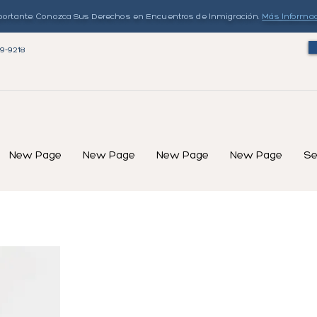
ortante: Conozca Sus Derechos en Encuentros de Inmigración.
Más Informa
79-9218
New Page
New Page
New Page
New Page
Se