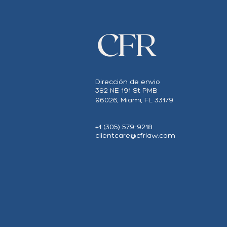
Dirección de envio
382 NE 191 St PMB
96026, Miami, FL 33179
+1 (305) 579-9218
clientcare@cfrlaw.com