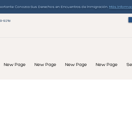
ortante: Conozca Sus Derechos en Encuentros de Inmigración.
Más Informa
79-9218
New Page
New Page
New Page
New Page
Se