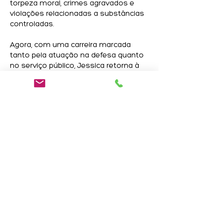
torpeza moral, crimes agravados e
violações relacionadas a substâncias
controladas.
Agora, com uma carreira marcada
tanto pela atuação na defesa quanto
no serviço público, Jessica retorna à
sua verdadeira vocação — ajudar
imigrantes como sua mãe a navegar
pelo complexo sistema migratório
dos Estados Unidos e alcançar o
sonho americano.
Jessica é membro da American
Immigration Lawyers Association
(AILA) e está licenciada para exercer a
advocacia no estado de Nova York. Já
participou de diversos programas na
Rádio Paz, discutindo temas
relevantes de imigração, e continua
sendo uma voz ativa na defesa dos