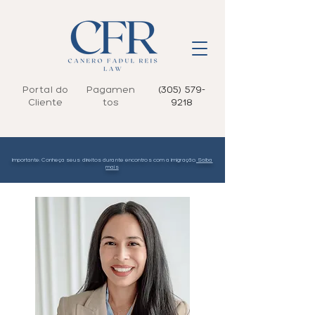
Portal do
Pagamen
(305) 579-
Cliente
tos
9218
Importante: Conheça seus direitos durante encontros com a imigração.
Saiba
mais